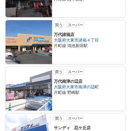
買う
スーパー
万代諸福店
大阪府大東市諸福４丁目
片町線 鴻池新田駅
買う
スーパー
万代南津の辺店
大阪府大東市南津の辺町
片町線 野崎駅
買う
スーパー
サンディ 忍ケ丘店