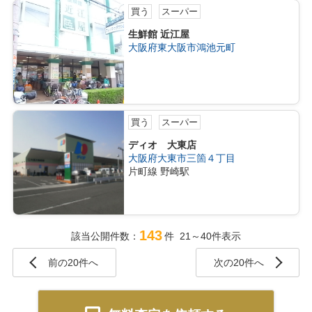
買う
スーパー
生鮮館 近江屋
大阪府東大阪市鴻池元町
買う
スーパー
ディオ 大東店
大阪府大東市三箇４丁目
片町線 野崎駅
143
該当公開件数：
件 21～40件表示
前の20件へ
次の20件へ