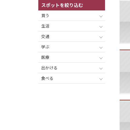
スポットを絞り込む
買う
生活
交通
学ぶ
医療
出かける
食べる