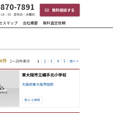
870-7891
無料相談する
～18：00
定休日：
水曜日
セスマップ
会社概要
無料査定依頼
64件
1～20件表示
1
2
3
4
5
次へ >
東大阪市立縄手北小学校
大阪府東大阪市旭町
学ぶ
小学校