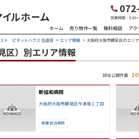
072-
営業時間：
9:00
ホーム
売り物件一覧
無料相談
アク
スト ピタットハウス 住道店
エリア情報
大阪府大阪市鶴見区のエリア
見区）別エリア情報
1
該当公開件数
新協和病院
大阪府大阪市鶴見区今津南１丁目
医療
総合病院