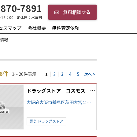
870-7891
無料相談する
～18：00
定休日：
水曜日
セスマップ
会社概要
無料査定依頼
情報
06件
1～20件表示
1
2
3
4
5
次へ >
ドラッグストア コスモス 茨田大宮店
大阪府大阪市鶴見区茨田大宮２丁目
買う
ドラッグストア