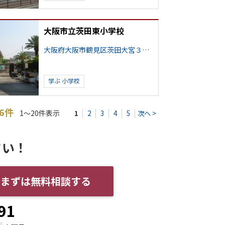
大阪市立茨田東小学校
大阪府大阪市鶴見区茨田大宮３丁目
学ぶ
小学校
06件
1～20件表示
1
2
3
4
5
次へ >
さい！
まずは無料相談する
91