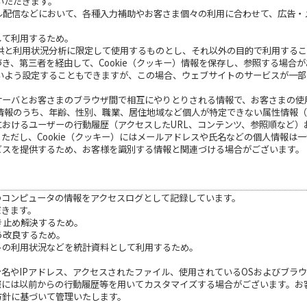
ていただきます。
ール配信などにおいて、各種入力補助やお客さま個々の利用に合わせて、広告
して利用するため。
ス提供と利用状況分析に限定して使用するものとし、それ以外の目的で利用する
き、第三者を経由して、Cookie（クッキー）情報を保存し、参照する場合
しないよう設定することもできますが、この場合、ウェブサイトのサービスが一
サーバとお客さまのブラウザ間で相互にやりとりされる情報で、お客さまの使
いた情報のうち、年齢、性別、職業、居住地域など個人が特定できない属性情報
おけるユーザーの行動履歴（アクセスしたURL、コンテンツ、参照順など）
ただし、Cookie（クッキー）にはメールアドレスや氏名などの個人情報は
ビスを提供するため、お客様を識別する情報と関連づける場合がございます。
のコンピュータの情報をアクセスログとして記録しています。
だきます。
き止め解決するため。
う改良するため。
トの利用状況などを統計資料として利用するため。
名やIPアドレス、アクセスされたファイル、使用されているOSおよびブラ
際には以前からの行動履歴等を用いてカスタマイズする場合がございます。お
方針に基づいて管理いたします。