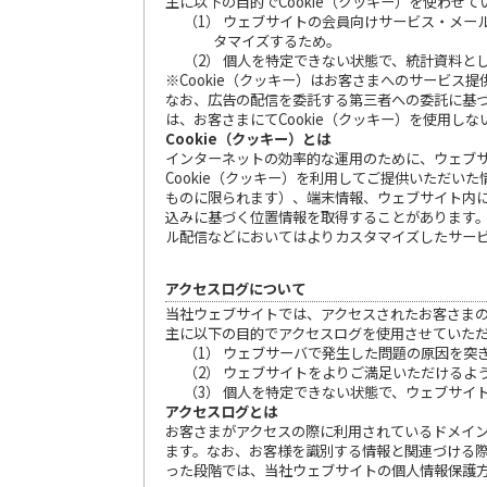
主に以下の目的でCookie（クッキー）を使わせ
（1） ウェブサイトの会員向けサービス・メ
タマイズするため。
（2） 個人を特定できない状態で、統計資料と
※Cookie（クッキー）はお客さまへのサービ
なお、広告の配信を委託する第三者への委託に基づ
は、お客さまにてCookie（クッキー）を使用
Cookie（クッキー）とは
インターネットの効率的な運用のために、ウェブ
Cookie（クッキー）を利用してご提供いただ
ものに限られます）、端末情報、ウェブサイト内に
込みに基づく位置情報を取得することがあります。
ル配信などにおいてはよりカスタマイズしたサー
アクセスログについて
当社ウェブサイトでは、アクセスされたお客さま
主に以下の目的でアクセスログを使用させていた
（1） ウェブサーバで発生した問題の原因を突
（2） ウェブサイトをよりご満足いただけるよ
（3） 個人を特定できない状態で、ウェブサイ
アクセスログとは
お客さまがアクセスの際に利用されているドメイン
ます。なお、お客様を識別する情報と関連づける
った段階では、当社ウェブサイトの個人情報保護