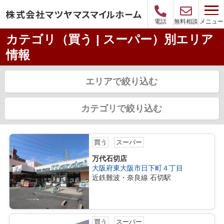
メニュー
電話
無料相談
カテゴリ（買う | スーパー）別エリア
情報
エリアで絞り込む
カテゴリで絞り込む
買う
スーパー
万代石切店
大阪府東大阪市日下町４丁目
近鉄難波・奈良線 石切駅
買う
スーパー