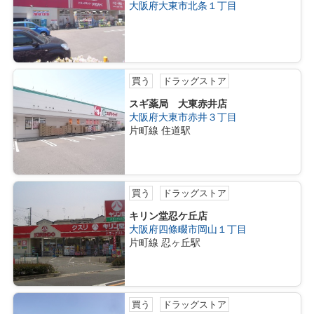
大阪府大東市北条１丁目
買う
ドラッグストア
スギ薬局 大東赤井店
大阪府大東市赤井３丁目
片町線 住道駅
買う
ドラッグストア
キリン堂忍ケ丘店
大阪府四條畷市岡山１丁目
片町線 忍ヶ丘駅
買う
ドラッグストア