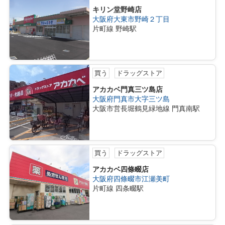
キリン堂野崎店
大阪府大東市野崎２丁目
片町線 野崎駅
買う
ドラッグストア
アカカベ門真三ツ島店
大阪府門真市大字三ツ島
大阪市営長堀鶴見緑地線 門真南駅
買う
ドラッグストア
アカカベ四條畷店
大阪府四條畷市江瀬美町
片町線 四条畷駅