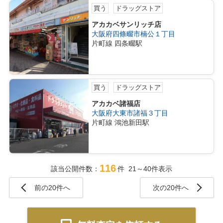
買う
ドラッグストア
アカカベサンリッチ店
大阪府四條畷市楠公１丁目
片町線 四条畷駅
買う
ドラッグストア
アカカベ諸福店
大阪府大東市諸福３丁目
片町線 鴻池新田駅
116
該当公開件数：
件 21～40件表示
前の20件へ
次の20件へ