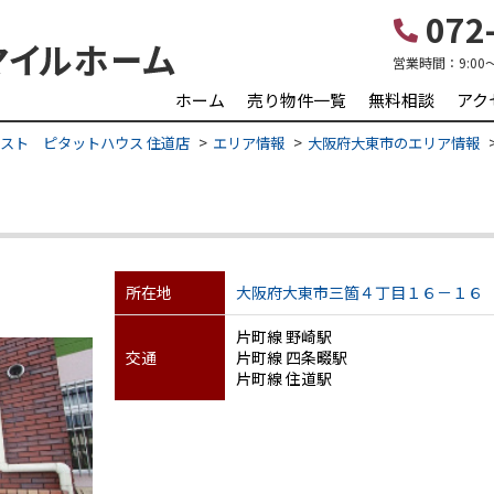
072-
営業時間：
9:00
ホーム
売り物件一覧
無料相談
アク
スト ピタットハウス 住道店
エリア情報
大阪府大東市のエリア情報
所在地
大阪府大東市三箇４丁目１６－１６
片町線 野崎駅
交通
片町線 四条畷駅
片町線 住道駅