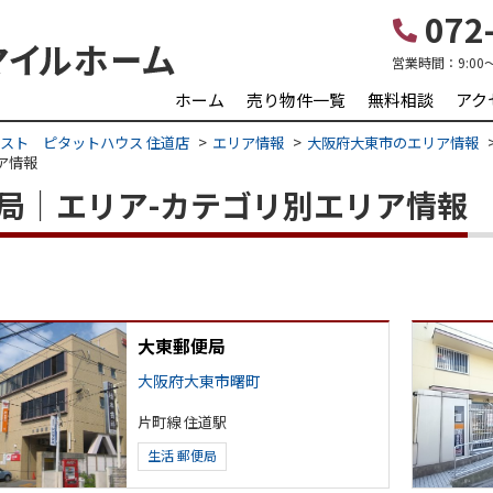
072-
営業時間：
9:00
ホーム
売り物件一覧
無料相談
アク
スト ピタットハウス 住道店
エリア情報
大阪府大東市のエリア情報
ア情報
郵便局｜エリア-カテゴリ別エリア情報
大東郵便局
大阪府大東市曙町
片町線 住道駅
生活
郵便局