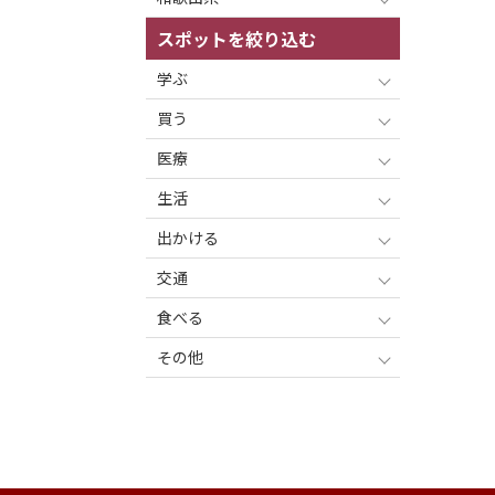
スポットを絞り込む
学ぶ
買う
医療
生活
出かける
交通
食べる
その他