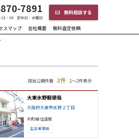
870-7891
無料相談する
～18：00
定休日：
水曜日
セスマップ
会社概要
無料査定依頼
2件
該当公開件数
1～2件表示
大東氷野郵便局
大阪府大東市氷野２丁目
片町線 住道駅
生活
郵便局